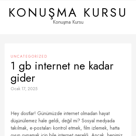
Skip
KONUŞMA KURSU
to
content
Konuşma Kursu
UNCATEGORIZED
1 gb internet ne kadar
gider
Ocak 17, 2025
Hey dostlar! Günümüzde internet olmadan hayat
düşünülemez hale geldi, değil mi? Sosyal medyada
takılmak, e-postaları kontrol etmek, film izlemek, hatta
oyun oynamak için bile internet gerekli. Ancak, hepimiz