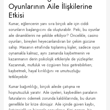
Oyunlarının Aile İlişkilerine
Etkisi
Kumar, eğlencenin yanı sıra birçok aile için ciddi
sorunların başlangıcını da oluşturabilir. Peki, bu oyunlar
aile dinamiklerini ne şekilde etkiliyor? Öncelikle, casino
oyunları, bireyleri heyecanlandıran bir çekim gücüne
sahip. Masanın etrafında toplanmış kişiler, sadece oyun
oynamakla kalmaz, aynı zamanda kaybetmenin ve
kazanmanın derin psikolojik etkileriyle de yüzleşirler.
Kazanmak, mutluluk ve özgüven hissi getirebilirken;
kaybetmek, hayal kırıklığını ve umutsuzluğu
tetikleyebilir.
Kumar bağımlılığı, birçok ailede çatışma ve
hoşnutsuzluk yaratır. Aile üyeleri, kaybedilen paraların
faturalarını ödemek zorunda kaldıklarında, bu durum
genellikle bir krize dönüşür. Aile içinde güven kaybı,