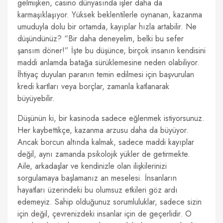
gelmişken, casino dünyasında işler daha da
karmaşıklaşıyor. Yüksek beklentilerle oynanan, kazanma
umuduyla dolu bir ortamda, kayıplar hızla artabilir. Ne
düşündünüz? “Bir daha deneyelim, belki bu sefer
şansım döner!” İşte bu düşünce, birçok insanın kendisini
maddi anlamda batağa sürüklemesine neden olabiliyor.
İhtiyaç duyulan paranın temin edilmesi için başvurulan
kredi kartları veya borçlar, zamanla katlanarak
büyüyebilir.
Düşünün ki, bir kasinoda sadece eğlenmek istiyorsunuz.
Her kaybettikçe, kazanma arzusu daha da büyüyor.
Ancak borcun altında kalmak, sadece maddi kayıplar
değil, aynı zamanda psikolojik yükler de getirmekte.
Aile, arkadaşlar ve kendinizle olan ilişkilerinizi
sorgulamaya başlamanız an meselesi. İnsanların
hayatları üzerindeki bu olumsuz etkileri göz ardı
edemeyiz. Sahip olduğunuz sorumluluklar, sadece sizin
için değil, çevrenizdeki insanlar için de geçerlidir. O