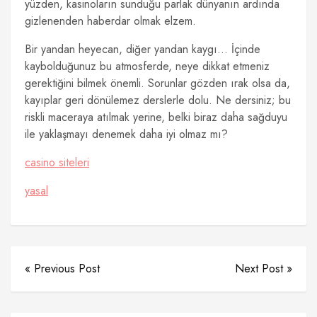
yüzden, kasinoların sunduğu parlak dünyanın ardında
gizlenenden haberdar olmak elzem.
Bir yandan heyecan, diğer yandan kaygı… İçinde
kaybolduğunuz bu atmosferde, neye dikkat etmeniz
gerektiğini bilmek önemli. Sorunlar gözden ırak olsa da,
kayıplar geri dönülemez derslerle dolu. Ne dersiniz; bu
riskli maceraya atılmak yerine, belki biraz daha sağduyu
ile yaklaşmayı denemek daha iyi olmaz mı?
casino siteleri
yasal
« Previous Post
Next Post »