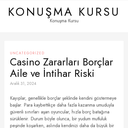
Skip
KONUŞMA KURSU
to
content
Konuşma Kursu
UNCATEGORIZED
Casino Zararları Borçlar
Aile ve İntihar Riski
Aralık 31, 2024
Kayıplar, genellikle borçlar şeklinde kendini göstermeye
başlar. Para kaybettikçe daha fazla kazanma umuduyla
güvenli sınırları aşan oyuncular, hızla borç batağına
sürüklenir. Durum böyle olunca, bir yudum mutluluk
peşinde koşarken, aslında kendinizi daha da büyük bir