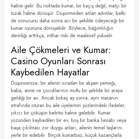
haline gelir. Bu noktada kumar, bir kaçış değil, inatçı bir
tuzak haline dönüşür. Düşünmeden atılan adımlar, belki
de sonucunu daha sonra acı bir şekilde ödeyeceği bir
kumar oyununa dönüşebilir. Böylece, bağımlılığın
derinliği arttıkça, intihar riski de maalesef yükselir.
Aile Çökmeleri ve Kumar:
Casino Oyunları Sonrası
Kaybedilen Hayatlar
Düşünsenize; bir ailenin sıradan bir akşam yemeği,
baba, anne ve çocuklarının mutlu bir şekilde bir araya
geldiği bir an. Ancak birkaç ay sonra, aynı masanın
etrafında oturan bu aile üyelerinin yüzlerindeki ifadeler,
yıkıcı bir çöküşün belirtisi haline gelebilir. Kumar
yüzünden kaybedilen bir ev, boş bir banka hesabı veya
başa çıkılması zor duygu anları, ailenin temel taşlarını
yerle bir edebilir. Birçok kumarbaz, küçük kazançlarla