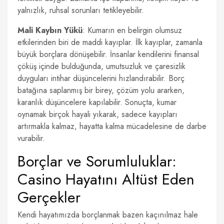
yalnızlık, ruhsal sorunları tetikleyebilir.
Mali Kaybın Yükü
: Kumarın en belirgin olumsuz
etkilerinden biri de maddi kayıplar. İlk kayıplar, zamanla
büyük borçlara dönüşebilir. İnsanlar kendilerini finansal
çöküş içinde bulduğunda, umutsuzluk ve çaresizlik
duyguları intihar düşüncelerini hızlandırabilir. Borç
batağına saplanmış bir birey, çözüm yolu ararken,
karanlık düşüncelere kapılabilir. Sonuçta, kumar
oynamak birçok hayali yıkarak, sadece kayıpları
artırmakla kalmaz, hayatta kalma mücadelesine de darbe
vurabilir.
Borçlar ve Sorumluluklar:
Casino Hayatını Altüst Eden
Gerçekler
Kendi hayatımızda borçlanmak bazen kaçınılmaz hale