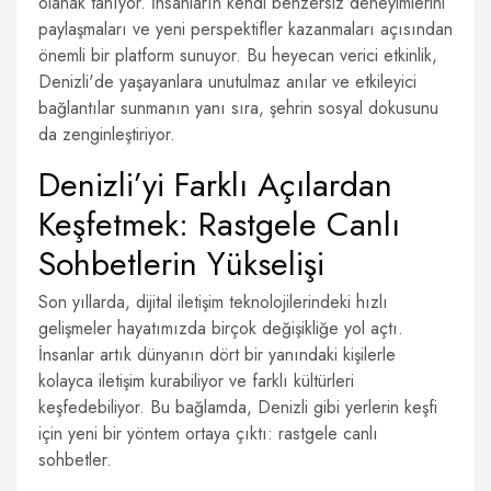
olanak tanıyor. İnsanların kendi benzersiz deneyimlerini
paylaşmaları ve yeni perspektifler kazanmaları açısından
önemli bir platform sunuyor. Bu heyecan verici etkinlik,
Denizli'de yaşayanlara unutulmaz anılar ve etkileyici
bağlantılar sunmanın yanı sıra, şehrin sosyal dokusunu
da zenginleştiriyor.
Denizli’yi Farklı Açılardan
Keşfetmek: Rastgele Canlı
Sohbetlerin Yükselişi
Son yıllarda, dijital iletişim teknolojilerindeki hızlı
gelişmeler hayatımızda birçok değişikliğe yol açtı.
İnsanlar artık dünyanın dört bir yanındaki kişilerle
kolayca iletişim kurabiliyor ve farklı kültürleri
keşfedebiliyor. Bu bağlamda, Denizli gibi yerlerin keşfi
için yeni bir yöntem ortaya çıktı: rastgele canlı
sohbetler.