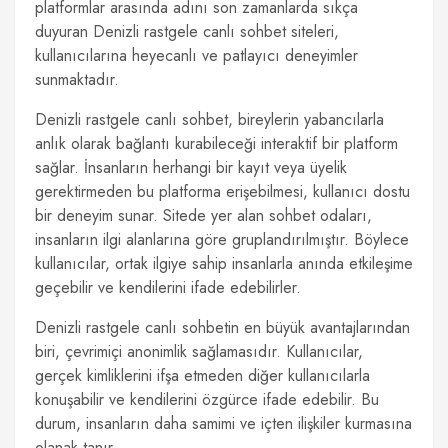
platformlar arasında adını son zamanlarda sıkça
duyuran Denizli rastgele canlı sohbet siteleri,
kullanıcılarına heyecanlı ve patlayıcı deneyimler
sunmaktadır.
Denizli rastgele canlı sohbet, bireylerin yabancılarla
anlık olarak bağlantı kurabileceği interaktif bir platform
sağlar. İnsanların herhangi bir kayıt veya üyelik
gerektirmeden bu platforma erişebilmesi, kullanıcı dostu
bir deneyim sunar. Sitede yer alan sohbet odaları,
insanların ilgi alanlarına göre gruplandırılmıştır. Böylece
kullanıcılar, ortak ilgiye sahip insanlarla anında etkileşime
geçebilir ve kendilerini ifade edebilirler.
Denizli rastgele canlı sohbetin en büyük avantajlarından
biri, çevrimiçi anonimlik sağlamasıdır. Kullanıcılar,
gerçek kimliklerini ifşa etmeden diğer kullanıcılarla
konuşabilir ve kendilerini özgürce ifade edebilir. Bu
durum, insanların daha samimi ve içten ilişkiler kurmasına
olanak tanır.