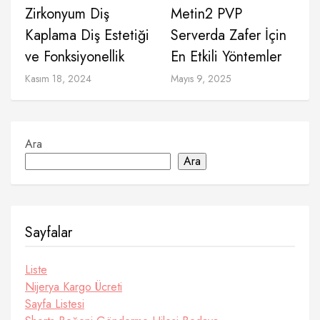
Zirkonyum Diş
Metin2 PVP
Kaplama Diş Estetiği
Serverda Zafer İçin
ve Fonksiyonellik
En Etkili Yöntemler
Kasım 18, 2024
Mayıs 9, 2025
Ara
Ara
Sayfalar
Liste
Nijerya Kargo Ücreti
Sayfa Listesi