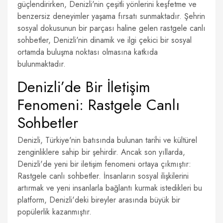
güçlendirirken, Denizli'nin çeşitli yönlerini keşfetme ve
benzersiz deneyimler yaşama fırsatı sunmaktadır. Şehrin
sosyal dokusunun bir parçası haline gelen rastgele canlı
sohbetler, Denizli'nin dinamik ve ilgi çekici bir sosyal
ortamda buluşma noktası olmasına katkıda
bulunmaktadır.
Denizli’de Bir İletişim
Fenomeni: Rastgele Canlı
Sohbetler
Denizli, Türkiye'nin batısında bulunan tarihi ve kültürel
zenginliklere sahip bir şehirdir. Ancak son yıllarda,
Denizli'de yeni bir iletişim fenomeni ortaya çıkmıştır:
Rastgele canlı sohbetler. İnsanların sosyal ilişkilerini
artırmak ve yeni insanlarla bağlantı kurmak istedikleri bu
platform, Denizli'deki bireyler arasında büyük bir
popülerlik kazanmıştır.