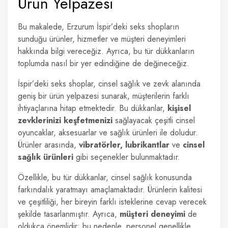
Ürün Yelpazesi
Bu makalede, Erzurum İspir’deki seks shopların
sunduğu ürünler, hizmetler ve müşteri deneyimleri
hakkında bilgi vereceğiz. Ayrıca, bu tür dükkanların
toplumda nasıl bir yer edindiğine de değineceğiz.
İspir’deki seks shoplar, cinsel sağlık ve zevk alanında
geniş bir ürün yelpazesi sunarak, müşterilerin farklı
ihtiyaçlarına hitap etmektedir. Bu dükkanlar,
kişisel
zevklerinizi keşfetmenizi
sağlayacak çeşitli cinsel
oyuncaklar, aksesuarlar ve sağlık ürünleri ile doludur.
Ürünler arasında,
vibratörler, lubrikantlar
ve
cinsel
sağlık ürünleri
gibi seçenekler bulunmaktadır.
Özellikle, bu tür dükkanlar, cinsel sağlık konusunda
farkındalık yaratmayı amaçlamaktadır. Ürünlerin kalitesi
ve çeşitliliği, her bireyin farklı isteklerine cevap verecek
şekilde tasarlanmıştır. Ayrıca,
müşteri deneyimi
de
oldukça önemlidir; bu nedenle, personel genellikle