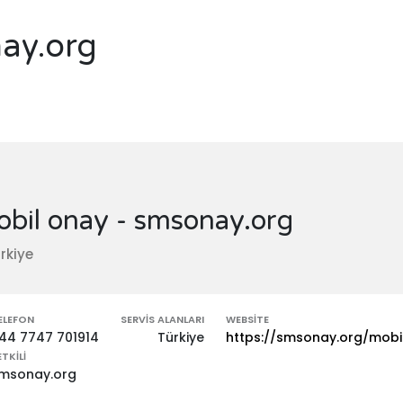
ay.org
bil onay - smsonay.org
rkiye
ELEFON
SERVIS ALANLARI
WEBSITE
44 7747 701914
Türkiye
https://smsonay.org/mobi
ETKILI
msonay.org