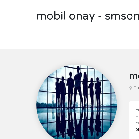
mobil onay - smson
mo
Tü
T
+
Y
S