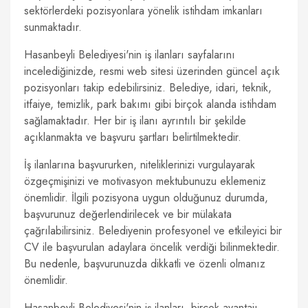
sektörlerdeki pozisyonlara yönelik istihdam imkanları
sunmaktadır.
Hasanbeyli Belediyesi'nin iş ilanları sayfalarını
incelediğinizde, resmi web sitesi üzerinden güncel açık
pozisyonları takip edebilirsiniz. Belediye, idari, teknik,
itfaiye, temizlik, park bakımı gibi birçok alanda istihdam
sağlamaktadır. Her bir iş ilanı ayrıntılı bir şekilde
açıklanmakta ve başvuru şartları belirtilmektedir.
İş ilanlarına başvururken, niteliklerinizi vurgulayarak
özgeçmişinizi ve motivasyon mektubunuzu eklemeniz
önemlidir. İlgili pozisyona uygun olduğunuz durumda,
başvurunuz değerlendirilecek ve bir mülakata
çağrılabilirsiniz. Belediyenin profesyonel ve etkileyici bir
CV ile başvurulan adaylara öncelik verdiği bilinmektedir.
Bu nedenle, başvurunuzda dikkatli ve özenli olmanız
önemlidir.
Hasanbeyli Belediyesi'nin iş ilanları, birçok avantajı