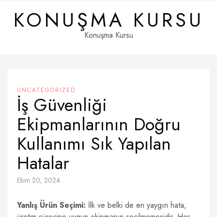
Skip
KONUŞMA KURSU
to
content
Konuşma Kursu
UNCATEGORIZED
İş Güvenliği
Ekipmanlarının Doğru
Kullanımı Sık Yapılan
Hatalar
Ekim 20, 2024
Yanlış Ürün Seçimi:
İlk ve belki de en yaygın hata,
üretim sürecine uygun ekipmanın seçilmemesidir. Her