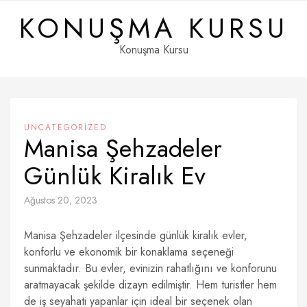
Skip
KONUŞMA KURSU
to
content
Konuşma Kursu
UNCATEGORIZED
Manisa Şehzadeler
Günlük Kiralık Ev
Ağustos 20, 2023
Manisa Şehzadeler ilçesinde günlük kiralık evler,
konforlu ve ekonomik bir konaklama seçeneği
sunmaktadır. Bu evler, evinizin rahatlığını ve konforunu
aratmayacak şekilde dizayn edilmiştir. Hem turistler hem
de iş seyahati yapanlar için ideal bir seçenek olan