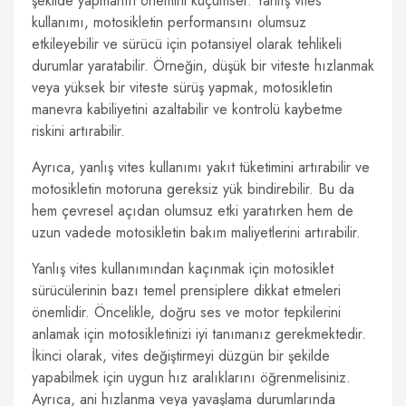
şekilde yapmanın önemini küçümser. Yanlış vites
kullanımı, motosikletin performansını olumsuz
etkileyebilir ve sürücü için potansiyel olarak tehlikeli
durumlar yaratabilir. Örneğin, düşük bir viteste hızlanmak
veya yüksek bir viteste sürüş yapmak, motosikletin
manevra kabiliyetini azaltabilir ve kontrolü kaybetme
riskini artırabilir.
Ayrıca, yanlış vites kullanımı yakıt tüketimini artırabilir ve
motosikletin motoruna gereksiz yük bindirebilir. Bu da
hem çevresel açıdan olumsuz etki yaratırken hem de
uzun vadede motosikletin bakım maliyetlerini artırabilir.
Yanlış vites kullanımından kaçınmak için motosiklet
sürücülerinin bazı temel prensiplere dikkat etmeleri
önemlidir. Öncelikle, doğru ses ve motor tepkilerini
anlamak için motosikletinizi iyi tanımanız gerekmektedir.
İkinci olarak, vites değiştirmeyi düzgün bir şekilde
yapabilmek için uygun hız aralıklarını öğrenmelisiniz.
Ayrıca, ani hızlanma veya yavaşlama durumlarında