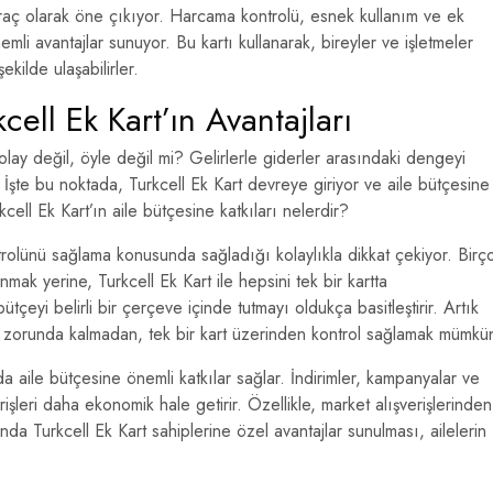
araç olarak öne çıkıyor. Harcama kontrolü, esnek kullanım ve ek
emli avantajlar sunuyor. Bu kartı kullanarak, bireyler ve işletmeler
kilde ulaşabilirler.
cell Ek Kart’ın Avantajları
olay değil, öyle değil mi? Gelirlerle giderler arasındaki dengeyi
 İşte bu noktada, Turkcell Ek Kart devreye giriyor ve aile bütçesine
cell Ek Kart’ın aile bütçesine katkıları nelerdir?
ntrolünü sağlama konusunda sağladığı kolaylıkla dikkat çekiyor. Birç
anmak yerine, Turkcell Ek Kart ile hepsini tek bir kartta
bütçeyi belirli bir çerçeve içinde tutmayı oldukça basitleştirir. Artık
k zorunda kalmadan, tek bir kart üzerinden kontrol sağlamak mümkü
da aile bütçesine önemli katkılar sağlar. İndirimler, kampanyalar ve
şleri daha ekonomik hale getirir. Özellikle, market alışverişlerinden
nda Turkcell Ek Kart sahiplerine özel avantajlar sunulması, ailelerin