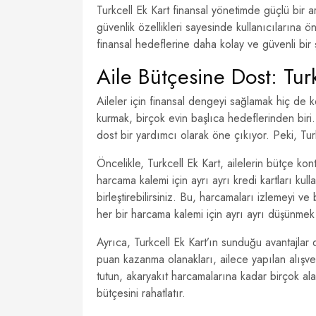
Turkcell Ek Kart finansal yönetimde güçlü bir 
güvenlik özellikleri sayesinde kullanıcılarına ön
finansal hedeflerine daha kolay ve güvenli bir şe
Aile Bütçesine Dost: Turk
Aileler için finansal dengeyi sağlamak hiç de k
kurmak, birçok evin başlıca hedeflerinden biri.
dost bir yardımcı olarak öne çıkıyor. Peki, Turk
Öncelikle, Turkcell Ek Kart, ailelerin bütçe ko
harcama kalemi için ayrı ayrı kredi kartları kull
birleştirebilirsiniz. Bu, harcamaları izlemeyi ve 
her bir harcama kalemi için ayrı ayrı düşünme
Ayrıca, Turkcell Ek Kart’ın sunduğu avantajlar 
puan kazanma olanakları, ailece yapılan alışveri
tutun, akaryakıt harcamalarına kadar birçok ala
bütçesini rahatlatır.