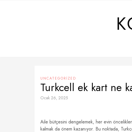
Skip
to
K
content
UNCATEGORIZED
Turkcell ek kart ne k
Ocak 26, 2025
Aile bütçesini dengelemek, her evin öncelikleri
kalmak da önem kazanıyor. Bu noktada, Turkcell