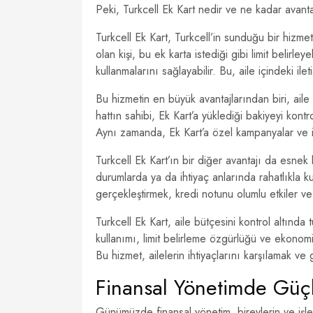
Peki, Turkcell Ek Kart nedir ve ne kadar avanta
Turkcell Ek Kart, Turkcell’in sunduğu bir hizmett
olan kişi, bu ek karta istediği gibi limit belirley
kullanmalarını sağlayabilir. Bu, aile içindeki ile
Bu hizmetin en büyük avantajlarından biri, aile
hattın sahibi, Ek Kart’a yüklediği bakiyeyi kont
Aynı zamanda, Ek Kart’a özel kampanyalar ve in
Turkcell Ek Kart’ın bir diğer avantajı da esnek k
durumlarda ya da ihtiyaç anlarında rahatlıkla k
gerçekleştirmek, kredi notunu olumlu etkiler ve
Turkcell Ek Kart, aile bütçesini kontrol altında 
kullanımı, limit belirleme özgürlüğü ve ekonomik a
Bu hizmet, ailelerin ihtiyaçlarını karşılamak ve
Finansal Yönetimde Güçlü
Günümüzde finansal yönetim, bireylerin ve işle