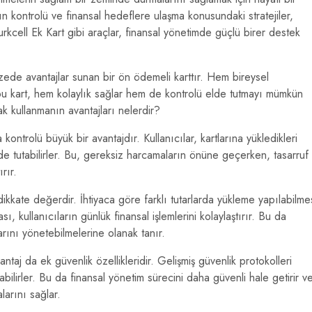
ın kontrolü ve finansal hedeflere ulaşma konusundaki stratejiler,
urkcell Ek Kart gibi araçlar, finansal yönetimde güçlü birer destek
pazede avantajlar sunan bir ön ödemeli karttır. Hem bireysel
 bu kart, hem kolaylık sağlar hem de kontrolü elde tutmayı mümkün
rak kullanmanın avantajları nelerdir?
ontrolü büyük bir avantajdır. Kullanıcılar, kartlarına yükledikleri
vede tutabilirler. Bu, gereksiz harcamaların önüne geçerken, tasarruf
rır.
dikkate değerdir. İhtiyaca göre farklı tutarlarda yükleme yapılabilme
 kullanıcıların günlük finansal işlemlerini kolaylaştırır. Bu da
arını yönetebilmelerine olanak tanır.
ntaj da ek güvenlik özellikleridir. Gelişmiş güvenlik protokolleri
abilirler. Bu da finansal yönetim sürecini daha güvenli hale getirir v
arını sağlar.