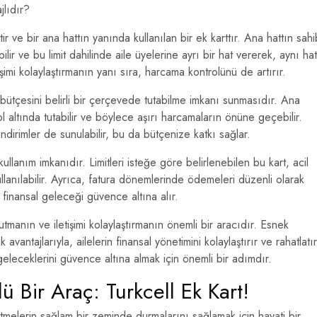
jlıdır?
ir ve bir ana hattın yanında kullanılan bir ek karttır. Ana hattın sahi
ebilir ve bu limit dahilinde aile üyelerine ayrı bir hat vererek, aynı hat
tişimi kolaylaştırmanın yanı sıra, harcama kontrolünü de artırır.
 bütçesini belirli bir çerçevede tutabilme imkanı sunmasıdır. Ana
rol altında tutabilir ve böylece aşırı harcamaların önüne geçebilir.
dirimler de sunulabilir, bu da bütçenize katkı sağlar.
ullanım imkanıdır. Limitleri isteğe göre belirlenebilen bu kart, acil
ullanılabilir. Ayrıca, fatura dönemlerinde ödemeleri düzenli olarak
 finansal geleceği güvence altına alır.
tutmanın ve iletişimi kolaylaştırmanın önemli bir aracıdır. Esnek
vantajlarıyla, ailelerin finansal yönetimini kolaylaştırır ve rahatlatır
 geleceklerini güvence altına almak için önemli bir adımdır.
 Bir Araç: Turkcell Ek Kart!
tmelerin sağlam bir zeminde durmalarını sağlamak için hayati bir