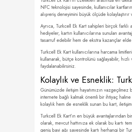
Turkcell Ek Kart’ın özellikleri arasında en dikk
NFC teknolojisi sayesinde, kullanıcılar kartları
alışveriş deneyimini büyük ölçüde kolaylaştırır
Ayrıca, Turkcell Ek Kart sahipleri birçok farklı
hediyeler, kartın kullanıcılarına sunulan avan
tasarruf edebilir hem de ekstra kazançlar elde 
Turkcell Ek Kart kullanıcılarına harcama limitle
kullanarak, bütçe kontrolünü sağlayabilir, hızl
faydalanabilirsiniz.
Kolaylık ve Esneklik: Turk
Günümüzde iletişim hayatımızın vazgeçilmez bir
internete bağlı kalmak önemli bir ihtiyaç halin
kolaylık hem de esneklik sunan bu kart, iletişim
Turkcell Ek Kart’ın en büyük avantajlarından bi
olarak, mevcut hattınıza ek olarak bu kartı tem
geniş bayi ağı sayesinde kartı herhangi bir Tur