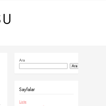
SU
Ara
Ara
Sayfalar
Liste
.