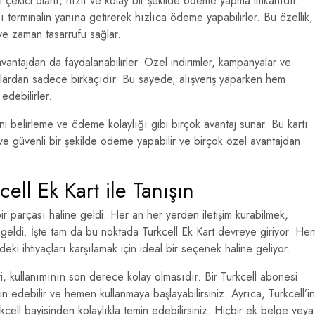
at çekici olanı, hızlı ve kolay bir şekilde ödeme yapma imkanıdır.
nı terminalin yanına getirerek hızlıca ödeme yapabilirler. Bu özellik,
 ve zaman tasarrufu sağlar.
 avantajdan da faydalanabilirler. Özel indirimler, kampanyalar ve
tajlardan sadece birkaçıdır. Bu sayede, alışveriş yaparken hem
edebilirler.
rini belirleme ve ödeme kolaylığı gibi birçok avantaj sunar. Bu kartı
ı ve güvenli bir şekilde ödeme yapabilir ve birçok özel avantajdan
cell Ek Kart ile Tanışın
 parçası haline geldi. Her an her yerden iletişim kurabilmek,
e geldi. İşte tam da bu noktada Turkcell Ek Kart devreye giriyor. He
deki ihtiyaçları karşılamak için ideal bir seçenek haline geliyor.
ri, kullanımının son derece kolay olmasıdır. Bir Turkcell abonesi
in edebilir ve hemen kullanmaya başlayabilirsiniz. Ayrıca, Turkcell’in
kcell bayisinden kolaylıkla temin edebilirsiniz. Hiçbir ek belge veya