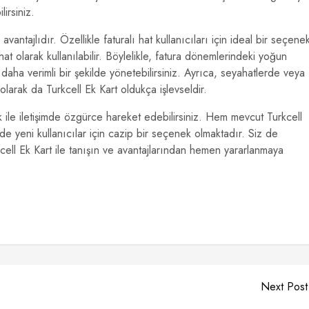
irsiniz.
antajlıdır. Özellikle faturalı hat kullanıcıları için ideal bir seçene
hat olarak kullanılabilir. Böylelikle, fatura dönemlerindeki yoğun
i daha verimli bir şekilde yönetebilirsiniz. Ayrıca, seyahatlerde veya
larak da Turkcell Ek Kart oldukça işlevseldir.
k ile iletişimde özgürce hareket edebilirsiniz. Hem mevcut Turkcell
e yeni kullanıcılar için cazip bir seçenek olmaktadır. Siz de
rkcell Ek Kart ile tanışın ve avantajlarından hemen yararlanmaya
Next Post