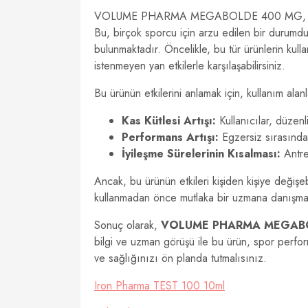
VOLUME PHARMA MEGABOLDE 400 MG, öz
Bu, birçok sporcu için arzu edilen bir durumdur
bulunmaktadır. Öncelikle, bu tür ürünlerin kull
istenmeyen yan etkilerle karşılaşabilirsiniz.
Bu ürünün etkilerini anlamak için, kullanım alan
Kas Kütlesi Artışı:
Kullanıcılar, düzenli
Performans Artışı:
Egzersiz sırasında d
İyileşme Sürelerinin Kısalması:
Antren
Ancak, bu ürünün etkileri kişiden kişiye değişeb
kullanmadan önce mutlaka bir uzmana danışmal
Sonuç olarak,
VOLUME PHARMA MEGAB
bilgi ve uzman görüşü ile bu ürün, spor performa
ve sağlığınızı ön planda tutmalısınız.
Iron Pharma TEST 100 10ml