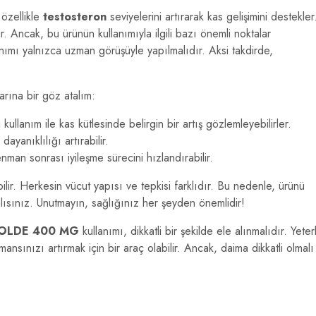
ellikle
testosteron
seviyelerini artırarak kas gelişimini destekler
. Ancak, bu ürünün kullanımıyla ilgili bazı önemli noktalar
anımı yalnızca uzman görüşüyle yapılmalıdır. Aksi takdirde,
larına bir göz atalım:
 kullanım ile kas kütlesinde belirgin bir artış gözlemleyebilirler.
ayanıklılığı artırabilir.
man sonrası iyileşme sürecini hızlandırabilir.
ilir. Herkesin vücut yapısı ve tepkisi farklıdır. Bu nedenle, ürünü
ısınız. Unutmayın, sağlığınız her şeyden önemlidir!
OLDE 400 MG
kullanımı, dikkatli bir şekilde ele alınmalıdır. Yeterl
nsınızı artırmak için bir araç olabilir. Ancak, daima dikkatli olmalı