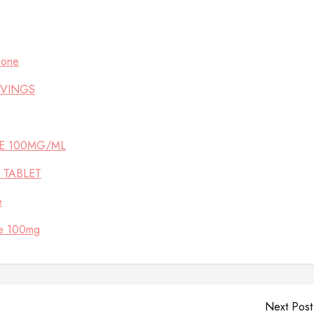
mone
RVINGS
E 100MG/ML
0 TABLET
e
te 100mg
Next Post