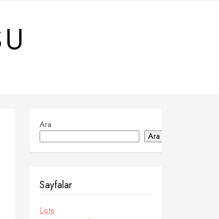
SU
Ara
Ara
Sayfalar
Liste