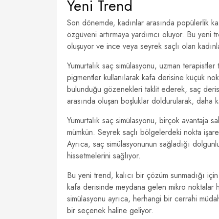
Yeni Trend
Son dönemde, kadınlar arasında popülerlik ka
özgüveni artırmaya yardımcı oluyor. Bu yeni tr
oluşuyor ve ince veya seyrek saçlı olan kadın
Yumurtalık saç simülasyonu, uzman terapistler t
pigmentler kullanılarak kafa derisine küçük nokt
bulunduğu gözenekleri taklit ederek, saç deris
arasında oluşan boşluklar doldurularak, daha kal
Yumurtalık saç simülasyonu, birçok avantaja sa
mümkün. Seyrek saçlı bölgelerdeki nokta işare
Ayrıca, saç simülasyonunun sağladığı dolgunluk
hissetmelerini sağlıyor.
Bu yeni trend, kalıcı bir çözüm sunmadığı için 
kafa derisinde meydana gelen mikro noktalar hı
simülasyonu ayrıca, herhangi bir cerrahi müdah
bir seçenek haline geliyor.