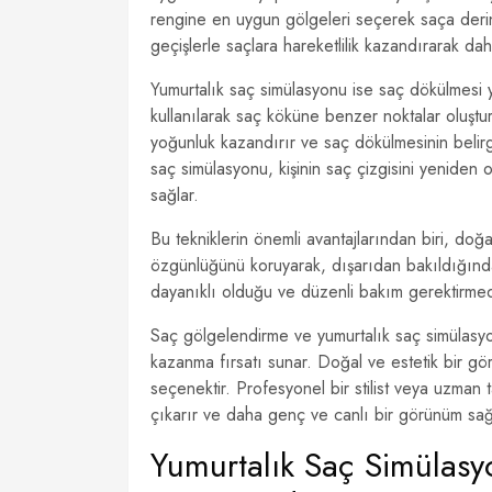
rengine en uygun gölgeleri seçerek saça deri
geçişlerle saçlara hareketlilik kazandırarak da
Yumurtalık saç simülasyonu ise saç dökülmesi y
kullanılarak saç köküne benzer noktalar oluştur
yoğunluk kazandırır ve saç dökülmesinin belir
saç simülasyonu, kişinin saç çizgisini yeniden
sağlar.
Bu tekniklerin önemli avantajlarından biri, doğa
özgünlüğünü koruyarak, dışarıdan bakıldığında 
dayanıklı olduğu ve düzenli bakım gerektirmedi
Saç gölgelendirme ve yumurtalık saç simülasyo
kazanma fırsatı sunar. Doğal ve estetik bir gör
seçenektir. Profesyonel bir stilist veya uzman 
çıkarır ve daha genç ve canlı bir görünüm sağ
Yumurtalık Saç Simülasy