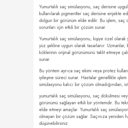
Yumurtalık saç simülasyonu, saç derisine uygul
kullanılarak pigmentler saç derisine enjekte edi
dolgun bir görünüm elde edilir. Bu işlem, saç d
sorunları için etkili bir çözüm sunar.
Yumurtalık saç simülasyonu, kişiye özel olarak 
yüz şekline uygun olarak tasarlanır. Uzmanlar,
köklerinin orijinal görünümünü taklit etmeye ç
sunar.
Bu yöntem ayrıca saç ekimi veya protez kullanm
iyileşme süreci sunar. Hastalar genellikle işlem
simülasyonu kalıcı bir çözüm olmadığından, isten
yumurtalık saç simülasyonu, saç dökülmesi veya
görünümü sağlayan etkili bir yöntemdir. Bu tekni
elde etmeyi amaçlar. Yumurtalık saç simülasyonu
olmayan bir çözüm sağlar. Saçınıza yeniden ha
düşünebilirsiniz.