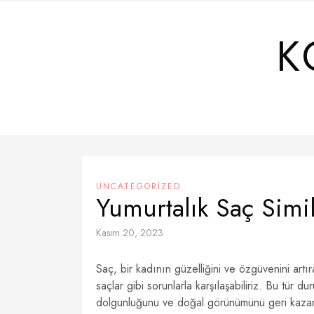
Skip
to
K
content
UNCATEGORIZED
Yumurtalık Saç Sim
Kasım 20, 2023
Saç, bir kadının güzelliğini ve özgüvenini artı
saçlar gibi sorunlarla karşılaşabiliriz. Bu tür
dolgunluğunu ve doğal görünümünü geri kazan