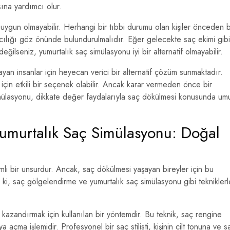
ına yardımcı olur.
uygun olmayabilir. Herhangi bir tıbbi durumu olan kişiler önceden b
cılığı göz önünde bulundurulmalıdır. Eğer gelecekte saç ekimi gibi
ilseniz, yumurtalık saç simülasyonu iyi bir alternatif olmayabilir.
yan insanlar için heyecan verici bir alternatif çözüm sunmaktadır.
in etkili bir seçenek olabilir. Ancak karar vermeden önce bir
mülasyonu, dikkate değer faydalarıyla saç dökülmesi konusunda um
umurtalık Saç Simülasyonu: Doğal
li bir unsurdur. Ancak, saç dökülmesi yaşayan bireyler için bu
i, saç gölgelendirme ve yumurtalık saç simülasyonu gibi tekniklerl
azandırmak için kullanılan bir yöntemdir. Bu teknik, saç rengine
a açma işlemidir. Profesyonel bir saç stilisti, kişinin cilt tonuna ve s