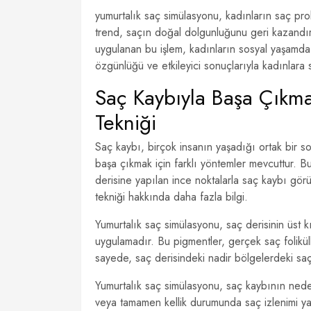
yumurtalık saç simülasyonu, kadınların saç prob
trend, saçın doğal dolgunluğunu geri kazandıra
uygulanan bu işlem, kadınların sosyal yaşamda k
özgünlüğü ve etkileyici sonuçlarıyla kadınlara 
Saç Kaybıyla Başa Çıkma
Tekniği
Saç kaybı, birçok insanın yaşadığı ortak bir s
başa çıkmak için farklı yöntemler mevcuttur. Bu
derisine yapılan ince noktalarla saç kaybı görü
tekniği hakkında daha fazla bilgi.
Yumurtalık saç simülasyonu, saç derisinin üst k
uygulamadır. Bu pigmentler, gerçek saç folikülle
sayede, saç derisindeki nadir bölgelerdeki sa
Yumurtalık saç simülasyonu, saç kaybının ne
veya tamamen kellik durumunda saç izlenimi yara