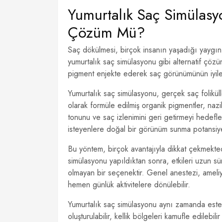
Yumurtalık Saç Simülasy
Çözüm Mü?
Saç dökülmesi, birçok insanın yaşadığı yaygın 
yumurtalık saç simülasyonu gibi alternatif çözü
pigment enjekte ederek saç görünümünün iyileşt
Yumurtalık saç simülasyonu, gerçek saç folikülle
olarak formüle edilmiş organik pigmentler, nazik 
tonunu ve saç izlenimini geri getirmeyi hedefl
isteyenlere doğal bir görünüm sunma potansiyel
Bu yöntem, birçok avantajıyla dikkat çekmekted
simülasyonu yapıldıktan sonra, etkileri uzun sü
olmayan bir seçenektir. Genel anestezi, ameli
hemen günlük aktivitelere dönülebilir.
Yumurtalık saç simülasyonu aynı zamanda estet
oluşturulabilir, kellik bölgeleri kamufle edilebil