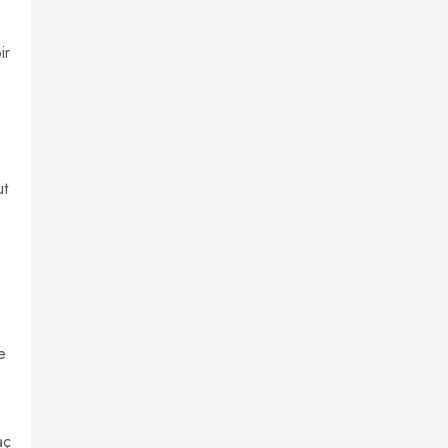
ir
ut
e
aç