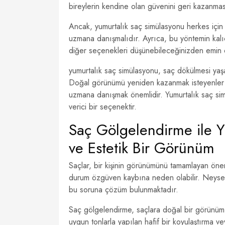
bireylerin kendine olan güvenini geri kazanmas
Ancak, yumurtalık saç simülasyonu herkes için 
uzmana danışmalıdır. Ayrıca, bu yöntemin kalı
diğer seçenekleri düşünebileceğinizden emin değ
yumurtalık saç simülasyonu, saç dökülmesi yaşa
Doğal görünümü yeniden kazanmak isteyenler iç
uzmana danışmak önemlidir. Yumurtalık saç si
verici bir seçenektir.
Saç Gölgelendirme ile Y
ve Estetik Bir Görünüm
Saçlar, bir kişinin görünümünü tamamlayan önem
durum özgüven kaybına neden olabilir. Neyse k
bu soruna çözüm bulunmaktadır.
Saç gölgelendirme, saçlara doğal bir görünüm k
uygun tonlarla yapılan hafif bir koyulaştırma vey