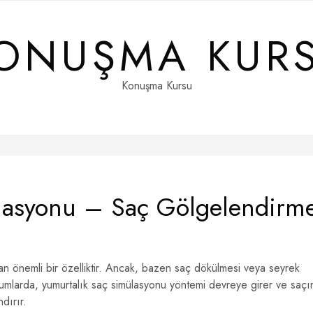
ONUŞMA KUR
Konuşma Kursu
ilasyonu – Saç Gölgelendirm
ran önemli bir özelliktir. Ancak, bazen saç dökülmesi veya seyrek
 durumlarda, yumurtalık saç simülasyonu yöntemi devreye girer ve saçı
dırır.