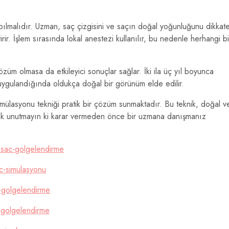
.
pılmalıdır. Uzman, saç çizgisini ve saçın doğal yoğunluğunu dikkat
ir. İşlem sırasında lokal anestezi kullanılır, bu nedenle herhangi bi
özüm olmasa da etkileyici sonuçlar sağlar. İki ila üç yıl boyunca
 uygulandığında oldukça doğal bir görünüm elde edilir.
imülasyonu tekniği pratik bir çözüm sunmaktadır. Bu teknik, doğal v
cak unutmayın ki karar vermeden önce bir uzmana danışmanız
sac-golgelendirme
c-simulasyonu
-golgelendirme
-golgelendirme