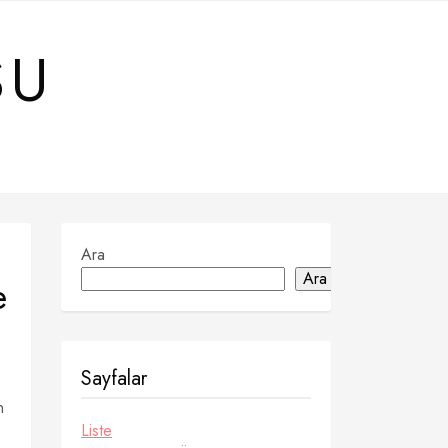
SU
Ara
Ara
e
Sayfalar
n
Liste