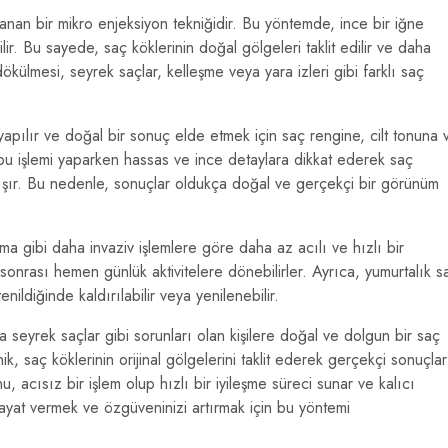
anan bir mikro enjeksiyon tekniğidir. Bu yöntemde, ince bir iğne
lir. Bu sayede, saç köklerinin doğal gölgeleri taklit edilir ve daha
ökülmesi, seyrek saçlar, kelleşme veya yara izleri gibi farklı saç
yapılır ve doğal bir sonuç elde etmek için saç rengine, cilt tonuna 
 bu işlemi yaparken hassas ve ince detaylara dikkat ederek saç
alışır. Bu nedenle, sonuçlar oldukça doğal ve gerçekçi bir görünüm
a gibi daha invaziv işlemlere göre daha az acılı ve hızlı bir
 sonrası hemen günlük aktivitelere dönebilirler. Ayrıca, yumurtalık s
ildiğinde kaldırılabilir veya yenilenebilir.
 seyrek saçlar gibi sorunları olan kişilere doğal ve dolgun bir saç
k, saç köklerinin orijinal gölgelerini taklit ederek gerçekçi sonuçlar
, acısız bir işlem olup hızlı bir iyileşme süreci sunar ve kalıcı
yat vermek ve özgüveninizi artırmak için bu yöntemi