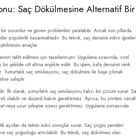
onu: Saç Dökülmesine Alternatif Bir
bir sorundur ve güven problemleri yaratabilir. Ancak son yıllarda
mler popülerlik kazanmaktadır. Bu teknik, saç derisine mikro iğneler
irilmesini amaçlar.
rinin taklit edilmesi için tasarlanmıştır. Uygulama sırasında, özel
bir şekilde cilt altına enjekte edilir. Bu işlem, kafa derisinin renk
er. Yumurtalık saç simülasyonu, saç dökülmesi ile başa çıkmak
ine sahiptir.
ir. İlk olarak, yumurtalık saç simülasyonu kalıcı bir çözüm sunar. S
reli olabilir ve düzenli bakım gerektirmez. Ayrıca, bu yöntem cerrah
yat veya uzun iyileşme süreci gerektirmez. Uygulama sonrasında
ik açıdan da tatmin edici sonuçlar sunar. Saç çizgisi yeniden
ir ve saç yoğunluğu artırılabilir. Bu teknik, saç dökülmesi olan