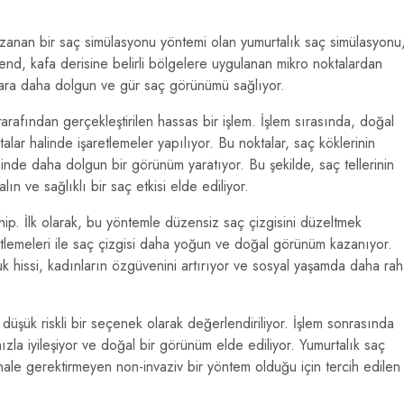
zanan bir saç simülasyonu yöntemi olan yumurtalık saç simülasyonu
end, kafa derisine belirli bölgelere uygulanan mikro noktalardan
lara daha dolgun ve gür saç görünümü sağlıyor.
arafından gerçekleştirilen hassas bir işlem. İşlem sırasında, doğal
alar halinde işaretlemeler yapılıyor. Bu noktalar, saç köklerinin
inde daha dolgun bir görünüm yaratıyor. Bu şekilde, saç tellerinin
ın ve sağlıklı bir saç etkisi elde ediliyor.
hip. İlk olarak, bu yöntemle düzensiz saç çizgisini düzeltmek
tlemeleri ile saç çizgisi daha yoğun ve doğal görünüm kazanıyor.
 hissi, kadınların özgüvenini artırıyor ve sosyal yaşamda daha rah
düşük riskli bir seçenek olarak değerlendiriliyor. İşlem sonrasında
zla iyileşiyor ve doğal bir görünüm elde ediliyor. Yumurtalık saç
ale gerektirmeyen non-invaziv bir yöntem olduğu için tercih edilen