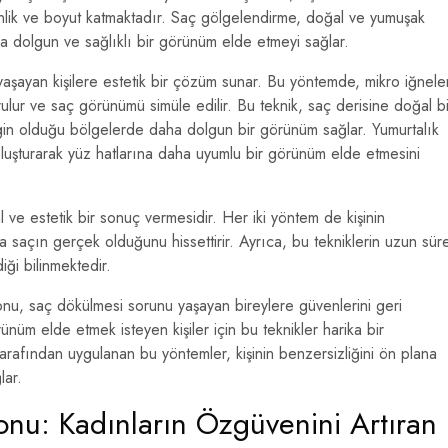
nlik ve boyut katmaktadır. Saç gölgelendirme, doğal ve yumuşak
ha dolgun ve sağlıklı bir görünüm elde etmeyi sağlar.
aşayan kişilere estetik bir çözüm sunar. Bu yöntemde, mikro iğnele
ulur ve saç görünümü simüle edilir. Bu teknik, saç derisine doğal bi
gin olduğu bölgelerde daha dolgun bir görünüm sağlar. Yumurtalık
 oluşturarak yüz hatlarına daha uyumlu bir görünüm elde etmesini
l ve estetik bir sonuç vermesidir. Her iki yöntem de kişinin
saçın gerçek olduğunu hissettirir. Ayrıca, bu tekniklerin uzun sür
ği bilinmektedir.
nu, saç dökülmesi sorunu yaşayan bireylere güvenlerini geri
ünüm elde etmek isteyen kişiler için bu teknikler harika bir
tarafından uygulanan bu yöntemler, kişinin benzersizliğini ön plana
lar.
onu: Kadınların Özgüvenini Artıran