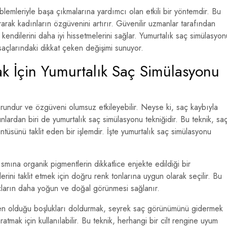
lemleriyle başa çıkmalarına yardımcı olan etkili bir yöntemdir. Bu
rak kadınların özgüvenini artırır. Güvenilir uzmanlar tarafından
endilerini daha iyi hissetmelerini sağlar. Yumurtalık saç simülasyon
saçlarındaki dikkat çeken değişimi sunuyor.
k İçin Yumurtalık Saç Simülasyonu
orundur ve özgüveni olumsuz etkileyebilir. Neyse ki, saç kaybıyla
nlardan biri de yumurtalık saç simülasyonu tekniğidir. Bu teknik, sa
ntüsünü taklit eden bir işlemdir. İşte yumurtalık saç simülasyonu
ısmına organik pigmentlerin dikkatlice enjekte edildiği bir
rini taklit etmek için doğru renk tonlarına uygun olarak seçilir. Bu
çların daha yoğun ve doğal görünmesi sağlanır.
den olduğu boşlukları doldurmak, seyrek saç görünümünü gidermek
tmak için kullanılabilir. Bu teknik, herhangi bir cilt rengine uyum