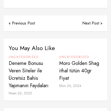
« Previous Post
Next Post »
You May Also Like
UNCATEGORIZED
UNCATEGORIZED
Deneme Bonusu
Moro Golden Shag
Veren Siteler ile
ithal tütün 40gr
Ücretsiz Bahis
Fiyat
Yapmanın Faydaları
Ekim 26, 2024
Nisan 26, 2025