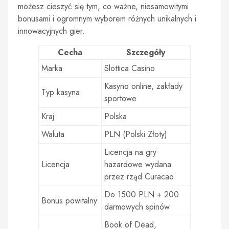
możesz cieszyć się tym, co ważne, niesamowitymi
bonusami i ogromnym wyborem różnych unikalnych i
innowacyjnych gier.
Cecha
Szczegóły
Marka
Slottica Casino
Kasyno online, zakłady
Typ kasyna
sportowe
Kraj
Polska
Waluta
PLN (Polski Złoty)
Licencja na gry
Licencja
hazardowe wydana
przez rząd Curacao
Do 1500 PLN + 200
Bonus powitalny
darmowych spinów
Book of Dead,