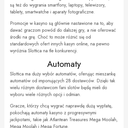
są też do wygrania smartfony, laptopy, telewizory,
tablety, smartwatche i aparaty fotograficzne.
Promocje w kasyno są głównie nastawione na to, aby
dawać graczom powód do dalszej gry, a nie oferować
środki na grę. Choć to może różnić się od
standardowych ofert innych kasyn online, na pewno
wyróżnia Slottica na tle konkurencji.
Automaty
Slottica ma duży wybór automatów, oferując mieszankę
automatów od imponujących 28 dostawców. Dzięki tak
wielu różnym dostawcom fani slotów będą mieli do
wyboru wiele różnych opcji i odmian.
Gracze, którzy chcą wygrać naprawdę dużą wypłatę,
pokochają automaty kasyno z progresywnymi
jackpotami, takie jak Atlantean Treasures Mega Moolah,
Mega Moolah i Mega Fortune.