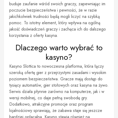
buduje zaufanie wśród swoich graczy, zapewniając im
poczucie bezpieczeństwa i pewności, że w razie
jakichkolwiek trudności będą mogli liczyć na szybką
pomoc. To istotny element, który wpływa na ogólną
jakość doświadczeń graczy i zachęca ich do dalszego
korzystania z oferty kasyna.
Dlaczego warto wybrać to
kasyno?
Kasyno Slottica to nowoczesna platforma, która łączy
szeroką ofertę gier z przejrzystymi zasadami i wysokim
poziomem bezpieczeństwa. Gracze mają dostęp do
tysięcy automatów, gier stołowych oraz kasyna na żywo.
Serwis działa płynnie zarówno na komputerze, jak i w
wersji mobilnej, co daje pełną swobodę gry.
Dodatkowo, atrakcyjne promocje oraz program
lojalnościowy sprawiają, że zabawa staje się jeszcze
bardziej opłacalna. Kasyno stawia również na