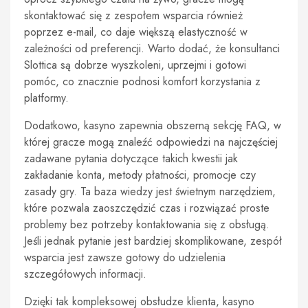
skontaktować się z zespołem wsparcia również
poprzez e-mail, co daje większą elastyczność w
zależności od preferencji. Warto dodać, że konsultanci
Slottica są dobrze wyszkoleni, uprzejmi i gotowi
pomóc, co znacznie podnosi komfort korzystania z
platformy.
Dodatkowo, kasyno zapewnia obszerną sekcję FAQ, w
której gracze mogą znaleźć odpowiedzi na najczęściej
zadawane pytania dotyczące takich kwestii jak
zakładanie konta, metody płatności, promocje czy
zasady gry. Ta baza wiedzy jest świetnym narzędziem,
które pozwala zaoszczędzić czas i rozwiązać proste
problemy bez potrzeby kontaktowania się z obsługą.
Jeśli jednak pytanie jest bardziej skomplikowane, zespół
wsparcia jest zawsze gotowy do udzielenia
szczegółowych informacji.
Dzięki tak kompleksowej obsłudze klienta, kasyno