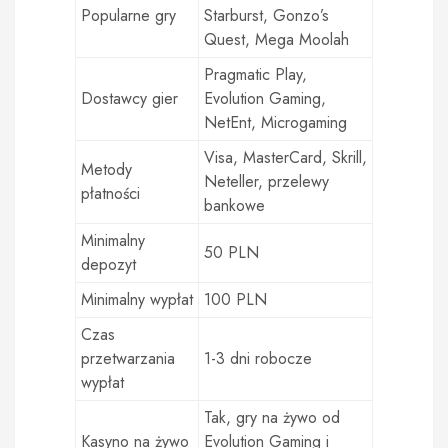
Popularne gry
Starburst, Gonzo’s
Quest, Mega Moolah
Pragmatic Play,
Dostawcy gier
Evolution Gaming,
NetEnt, Microgaming
Visa, MasterCard, Skrill,
Metody
Neteller, przelewy
płatności
bankowe
Minimalny
50 PLN
depozyt
Minimalny wypłat
100 PLN
Czas
przetwarzania
1-3 dni robocze
wypłat
Tak, gry na żywo od
Kasyno na żywo
Evolution Gaming i