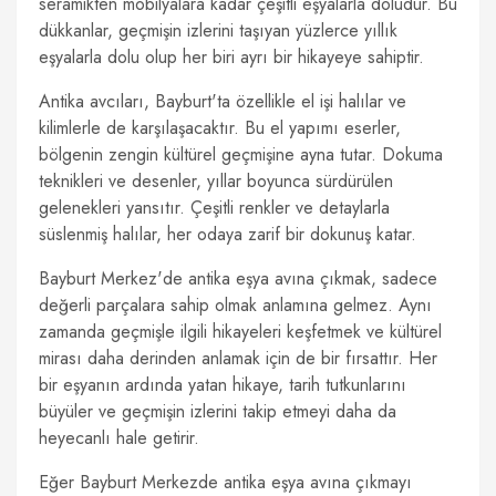
seramikten mobilyalara kadar çeşitli eşyalarla doludur. Bu
dükkanlar, geçmişin izlerini taşıyan yüzlerce yıllık
eşyalarla dolu olup her biri ayrı bir hikayeye sahiptir.
Antika avcıları, Bayburt'ta özellikle el işi halılar ve
kilimlerle de karşılaşacaktır. Bu el yapımı eserler,
bölgenin zengin kültürel geçmişine ayna tutar. Dokuma
teknikleri ve desenler, yıllar boyunca sürdürülen
gelenekleri yansıtır. Çeşitli renkler ve detaylarla
süslenmiş halılar, her odaya zarif bir dokunuş katar.
Bayburt Merkez'de antika eşya avına çıkmak, sadece
değerli parçalara sahip olmak anlamına gelmez. Aynı
zamanda geçmişle ilgili hikayeleri keşfetmek ve kültürel
mirası daha derinden anlamak için de bir fırsattır. Her
bir eşyanın ardında yatan hikaye, tarih tutkunlarını
büyüler ve geçmişin izlerini takip etmeyi daha da
heyecanlı hale getirir.
Eğer Bayburt Merkezde antika eşya avına çıkmayı