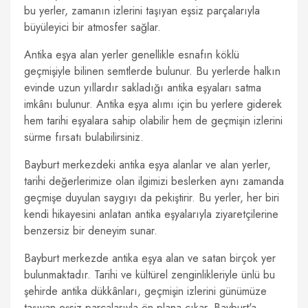
bu yerler, zamanın izlerini taşıyan eşsiz parçalarıyla
büyüleyici bir atmosfer sağlar.
Antika eşya alan yerler genellikle esnafın köklü
geçmişiyle bilinen semtlerde bulunur. Bu yerlerde halkın
evinde uzun yıllardır sakladığı antika eşyaları satma
imkânı bulunur. Antika eşya alımı için bu yerlere giderek
hem tarihi eşyalara sahip olabilir hem de geçmişin izlerini
sürme fırsatı bulabilirsiniz.
Bayburt merkezdeki antika eşya alanlar ve alan yerler,
tarihi değerlerimize olan ilgimizi beslerken aynı zamanda
geçmişe duyulan saygıyı da pekiştirir. Bu yerler, her biri
kendi hikayesini anlatan antika eşyalarıyla ziyaretçilerine
benzersiz bir deneyim sunar.
Bayburt merkezde antika eşya alan ve satan birçok yer
bulunmaktadır. Tarihi ve kültürel zenginlikleriyle ünlü bu
şehirde antika dükkânları, geçmişin izlerini günümüze
taşıyan eşsiz parçalarıyla ön plana çıkar. Bayburt'a