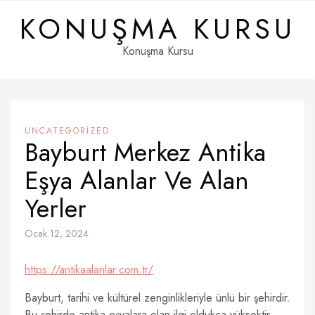
Skip
KONUŞMA KURSU
to
content
Konuşma Kursu
UNCATEGORIZED
Bayburt Merkez Antika
Eşya Alanlar Ve Alan
Yerler
Ocak 12, 2024
https://antikaalanlar.com.tr/
Bayburt, tarihi ve kültürel zenginlikleriyle ünlü bir şehirdir.
Bu şehirde antika eşyalara olan ilgi oldukça yüksektir.