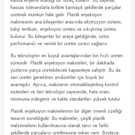
kalıba enjekte edildiği bir süreç kullanır. Bu sayede,
hassas toleranslarla birlikte karmaşık şekillerde parçalar
üretmek mümkün hale gelir. Plastik enjeksiyon
makinesinin ana bileşenleri arasında ekstrüzyon sistemi,
kalıp tertibatı, enjeksiyon ünitesi ve sıkıştırma ünitesi
bulunur. Bu bileşenler bir araya geldiğinde, üstün
performanslı ve verimli bir üretim süreci sağlanır.
Bu teknolojinin en büyük avantajlarından biri hızlı üretim
süresidir. Plastik enjeksiyon makineleri, bir dakikada
yüzlerce parça üretebilecek kapasiteye sahiptir. Bu da
seri üretim gerektiren endüstriler için büyük bir
avantajdır. Ayrıca, makinenin otomatikleştirilmiş kontrol
sistemleri ve ileri teknolojisi sayesinde, hata oranı
minimuma indirgenir ve kalite standartları yüksek tutulur.
Plastik enjeksiyon makinelerinin bir diğer önemli özelliği
tasarım esnekliğidir. Bu makineler, çeşitli plastik
malzemelerin kullanılmasına olanak tanır ve farklı
şekillerde parçaların üretilmesine imkan verir. Böylece,