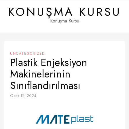
Skip
KONUŞMA KURSU
to
content
Konuşma Kursu
UNCATEGORIZED
Plastik Enjeksiyon
Makinelerinin
Sınıflandırılması
Ocak 12, 2024