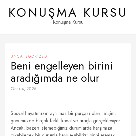
Skip
KONUŞMA KURSU
to
content
Konuşma Kursu
UNCATEGORIZED
Beni engelleyen birini
aradığımda ne olur
Ocak 4, 2025
Sosyal hayatımızın ayrılmaz bir parçası olan iletişim,
günümüzde birçok farklı kanal ve araçla gerçekleşiyor.
Ancak, bazen istemediğimiz durumlarda karşımıza
çıkabilecek bir durumla karşılaşabiliriz: birini aramak