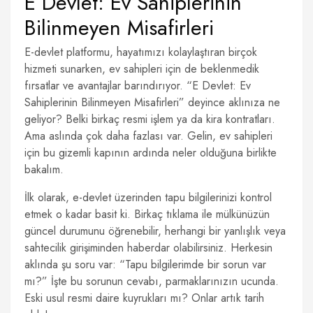
E Devlet: Ev Sahiplerinin
Bilinmeyen Misafirleri
E-devlet platformu, hayatımızı kolaylaştıran birçok
hizmeti sunarken, ev sahipleri için de beklenmedik
fırsatlar ve avantajlar barındırıyor. “E Devlet: Ev
Sahiplerinin Bilinmeyen Misafirleri” deyince aklınıza ne
geliyor? Belki birkaç resmi işlem ya da kira kontratları.
Ama aslında çok daha fazlası var. Gelin, ev sahipleri
için bu gizemli kapının ardında neler olduğuna birlikte
bakalım.
İlk olarak, e-devlet üzerinden tapu bilgilerinizi kontrol
etmek o kadar basit ki. Birkaç tıklama ile mülkünüzün
güncel durumunu öğrenebilir, herhangi bir yanlışlık veya
sahtecilik girişiminden haberdar olabilirsiniz. Herkesin
aklında şu soru var: “Tapu bilgilerimde bir sorun var
mı?” İşte bu sorunun cevabı, parmaklarınızın ucunda.
Eski usul resmi daire kuyrukları mı? Onlar artık tarih