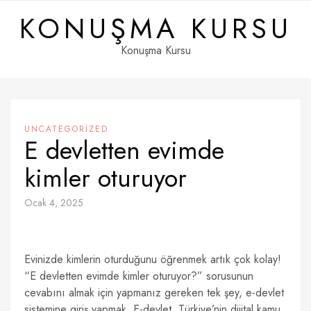
Skip
KONUŞMA KURSU
to
content
Konuşma Kursu
UNCATEGORIZED
E devletten evimde
kimler oturuyor
Ocak 4, 2025
Evinizde kimlerin oturduğunu öğrenmek artık çok kolay!
“E devletten evimde kimler oturuyor?” sorusunun
cevabını almak için yapmanız gereken tek şey, e-devlet
sistemine giriş yapmak. E-devlet, Türkiye’nin dijital kamu