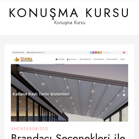
Skip
KONUŞMA KURSU
to
content
Konuşma Kursu
UNCATEGORIZED
Brandacı Seçenekleri ile