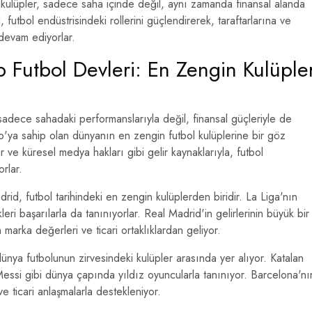
n kulüpler, sadece saha içinde değil, aynı zamanda finansal alanda
 futbol endüstrisindeki rollerini güçlendirerek, taraftarlarına ve
 devam ediyorlar.
p Futbol Devleri: En Zengin Kulüple
adece sahadaki performanslarıyla değil, finansal güçleriyle de
ro'ya sahip olan dünyanın en zengin futbol kulüplerine bir göz
r ve küresel medya hakları gibi gelir kaynaklarıyla, futbol
orlar.
id, futbol tarihindeki en zengin kulüplerden biridir. La Liga'nın
eri başarılarla da tanınıyorlar. Real Madrid'in gelirlerinin büyük bir
arka değerleri ve ticari ortaklıklardan geliyor.
ünya futbolunun zirvesindeki kulüpler arasında yer alıyor. Katalan
Messi gibi dünya çapında yıldız oyuncularla tanınıyor. Barcelona'nı
 ticari anlaşmalarla destekleniyor.