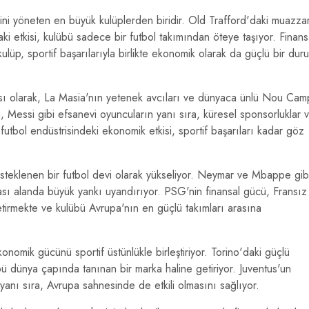
ini yöneten en büyük kulüplerden biridir. Old Trafford'daki muazz
aki etkisi, kulübü sadece bir futbol takımından öteye taşıyor. Finans
ulüp, sportif başarılarıyla birlikte ekonomik olarak da güçlü bir duru
rçası olarak, La Masia'nın yetenek avcıları ve dünyaca ünlü Nou Cam
 Messi gibi efsanevi oyuncuların yanı sıra, küresel sponsorluklar 
n futbol endüstrisindeki ekonomik etkisi, sportif başarıları kadar göz
esteklenen bir futbol devi olarak yükseliyor. Neymar ve Mbappe gib
rası alanda büyük yankı uyandırıyor. PSG'nin finansal gücü, Fransız
etirmekte ve kulübü Avrupa'nın en güçlü takımları arasına
onomik gücünü sportif üstünlükle birleştiriyor. Torino'daki güçlü
lübü dünya çapında tanınan bir marka haline getiriyor. Juventus'un
yanı sıra, Avrupa sahnesinde de etkili olmasını sağlıyor.