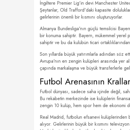
İngiltere Premier Lig'in devi Manchester United,
Şeytanlar, Old Trafford'daki kapasite doluluklar
gelirlerinin önemli bir kısmını oluşturuyorlar.
Almanya Bundesliga'nın güçlü temsilcisi Bay
bir konuma sahiptir. Bayern, mükemmel yerel pe
sahiptir ve bu da kulübün ticari ortaklıklarında
Son yıllarda büyük yatırımlarla adından söz et
Avrupa'nın en zengin kulüpleri arasında yer a
çapında markalaşma ve büyük transferlerle gelirl
Futbol Arenasının Kralla
Futbol dünyası, sadece saha içinde değil, saha
Bu rekabetin merkezinde ise kulüplerin finansal
zengin 10 kulüp, hem spor hem de ekonomi düny
Real Madrid, futbolun efsanevi kulüplerinden 
alıyor. Gelirlerinin büyük bir kısmını televiz