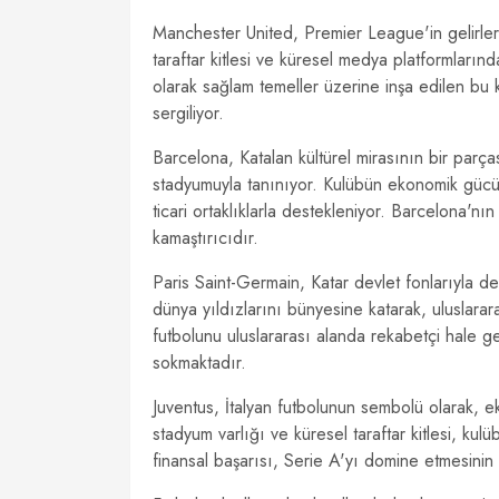
Manchester United, Premier League'in gelirler
taraftar kitlesi ve küresel medya platformlarınd
olarak sağlam temeller üzerine inşa edilen bu k
sergiliyor.
Barcelona, ​​Katalan kültürel mirasının bir pa
stadyumuyla tanınıyor. Kulübün ekonomik gücü,
ticari ortaklıklarla destekleniyor. Barcelona'nı
kamaştırıcıdır.
Paris Saint-Germain, Katar devlet fonlarıyla d
dünya yıldızlarını bünyesine katarak, uluslara
futbolunu uluslararası alanda rekabetçi hale g
sokmaktadır.
Juventus, İtalyan futbolunun sembolü olarak, ek
stadyum varlığı ve küresel taraftar kitlesi, ku
finansal başarısı, Serie A'yı domine etmesinin 