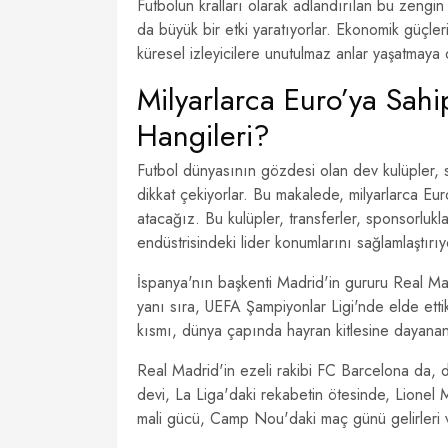
Futbolun kralları olarak adlandırılan bu zengi
da büyük bir etki yaratıyorlar. Ekonomik güçleri,
küresel izleyicilere unutulmaz anlar yaşatmaya
Milyarlarca Euro’ya Sahi
Hangileri?
Futbol dünyasının gözdesi olan dev kulüpler, s
dikkat çekiyorlar. Bu makalede, milyarlarca Eu
atacağız. Bu kulüpler, transferler, sponsorlukla
endüstrisindeki lider konumlarını sağlamlaştırıy
İspanya'nın başkenti Madrid'in gururu Real Madr
yanı sıra, UEFA Şampiyonlar Ligi'nde elde ettikl
kısmı, dünya çapında hayran kitlesine dayanan m
Real Madrid'in ezeli rakibi FC Barcelona da, d
devi, La Liga'daki rekabetin ötesinde, Lionel 
mali gücü, Camp Nou'daki maç günü gelirleri ve