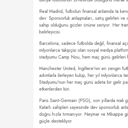
Real Madrid, futbolun finansal anlamda ta kend
dev. Sponsorluk anlaşmaları, satış gelirleri ve
sahip olduğunu gözler önüne seriyor. Her tran
belirleyicisi.
Barcelona, sadece futbolda değil, finansal açı
milyonlarca takipçisi olan sosyal medya platfo
stadyumu Camp Nou, hem maç günü gelirleri 
Manchester United, İngiltere'nin en zengin fu
adımlarla ilerleyen kulüp, her yıl milyonlarca tar
Stadyumu'nun her maç günü adeta bir gelir patl
etkenlerden biri.
Paris Saint-Germain (PSG), son yıllarda mali gü
Katarlı sahipleri sayesinde dev sponsorluk anla
doğru hızla tırmanıyor. Neymar ve Mbappe gibi 
güçle destekliyor.