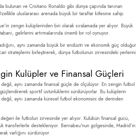
mda bulunan ve Cristiano Ronaldo gibi dünya çapında tanınan
ellikle uluslararası arenada büyük bir taraftar kitlesine sahip.
'in zengin kulüplerinden biri olarak sıralamada yer alıyor. Büyük
banı, gelirlerini artırmalarında önemli bir rol oynuyor.
lmadığını, aynı zamanda büyük bir endüstri ve ekonomik güç olduğu
ari stratejilerini birleştirerek, dünya futbolunun zirvesindeki yerlerini
ngin Kulüpler ve Finansal Güçleri
değil, aynı zamanda finansal güçle de ölçülüyor. En zengin futbol
güçlendirerek sportif üstünlüklerini sürdürüyorlar. Bu kulüplerin
ı değil, aynı zamanda küresel futbol ekonomisini de derinden
 değeri ile futbolun zirvesinde yer alıyor. Kulübün finansal gücü,
 transferlerle destekleniyor. Bernabeu'nun gölgesinde, Madrid'in
rak varlığını sürdürüyor.