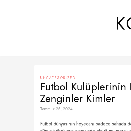
Skip
to
K
content
UNCATEGORIZED
Futbol Kulüplerinin
Zenginler Kimler
Temmuz 25, 2024
Futbol dünyasının heyecanı sadece sahada deği
dünya futbolunun zirvesinde olduğunu merak edi