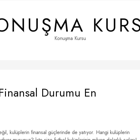
ONUŞMA KUR
Konuşma Kursu
 Finansal Durumu En
l, kulüplerin finansal güçlerinde de yatıyor. Hangi kulüplerin
yor musunuz? İşte size futbol kulüplerinin milyon dolarlık sırları!