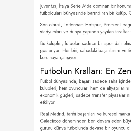
Juventus, İtalya Serie A'da dominan bir konu
futbolcuları bünyesinde barındıran bir kulüp. Öz
Son olarak, Tottenham Hotspur, Premier League
stadyumları ve dünya çapında yayılan taraftar ta
Bu kulüpler, futbolun sadece bir spor dalı o
gösteriyor. Her biri, sahadaki başarılarını ve tic
korumaya çalışıyor.
Futbolun Kralları: En Ze
Futbol dünyasında, başarı sadece saha içinde 
kulüpleri, hem oyuncuları hem de altyapılarını 
ekonomik güçleri, sadece transfer piyasaların
etkiliyor.
Real Madrid, tarihi başarıları ve küresel marka
Galacticos döneminden beri devam eden büyük
gururu dünya futbolunda devasa bir oyuncu ola