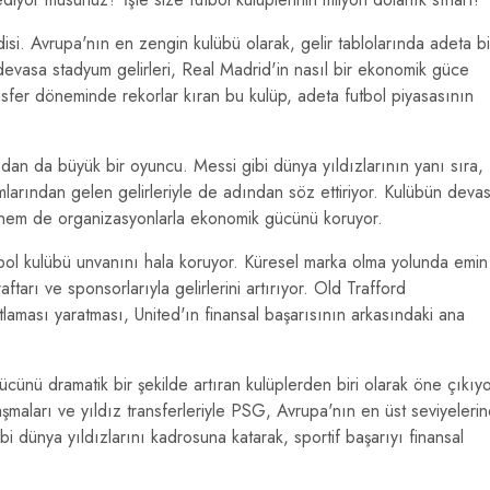
isi. Avrupa'nın en zengin kulübü olarak, gelir tablolarında adeta bi
 devasa stadyum gelirleri, Real Madrid'in nasıl bir ekonomik güce
sfer döneminde rekorlar kıran bu kulüp, adeta futbol piyasasının
dan da büyük bir oyuncu. Messi gibi dünya yıldızlarının yanı sıra,
rmlarından gelen gelirleriyle de adından söz ettiriyor. Kulübün deva
hem de organizasyonlarla ekonomik gücünü koruyor.
tbol kulübü unvanını hala koruyor. Küresel marka olma yolunda emin
aftarı ve sponsorlarıyla gelirlerini artırıyor. Old Trafford
aması yaratması, United'ın finansal başarısının arkasındaki ana
cünü dramatik bir şekilde artıran kulüplerden biri olarak öne çıkıyo
şmaları ve yıldız transferleriyle PSG, Avrupa'nın en üst seviyeleri
dünya yıldızlarını kadrosuna katarak, sportif başarıyı finansal