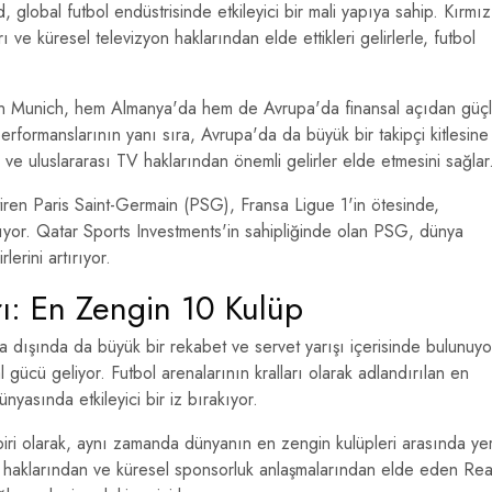
 global futbol endüstrisinde etkileyici bir mali yapıya sahip. Kırmız
ı ve küresel televizyon haklarından elde ettikleri gelirlerle, futbol
ern Munich, hem Almanya'da hem de Avrupa'da finansal açıdan güç
rformanslarının yanı sıra, Avrupa'da da büyük bir takipçi kitlesine
n ve uluslararası TV haklarından önemli gelirler elde etmesini sağlar
tiren Paris Saint-Germain (PSG), Fransa Ligue 1'in ötesinde,
lıyor. Qatar Sports Investments'in sahipliğinde olan PSG, dünya
erini artırıyor.
rı: En Zengin 10 Kulüp
 dışında da büyük bir rekabet ve servet yarışı içerisinde bulunuyo
 gücü geliyor. Futbol arenalarının kralları olarak adlandırılan en
asında etkileyici bir iz bırakıyor.
biri olarak, aynı zamanda dünyanın en zengin kulüpleri arasında ye
yon haklarından ve küresel sponsorluk anlaşmalarından elde eden Rea