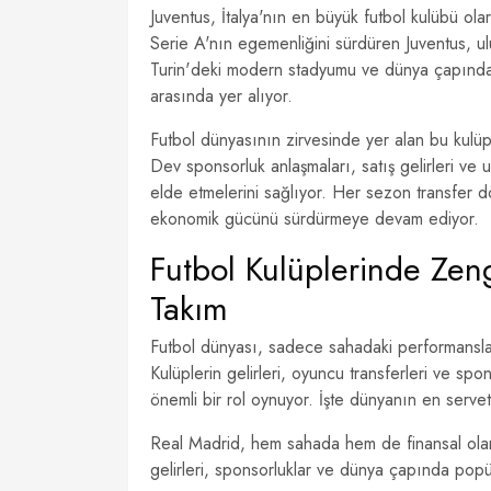
Juventus, İtalya'nın en büyük futbol kulübü ola
Serie A'nın egemenliğini sürdüren Juventus, ulu
Turin'deki modern stadyumu ve dünya çapında sat
arasında yer alıyor.
Futbol dünyasının zirvesinde yer alan bu kulü
Dev sponsorluk anlaşmaları, satış gelirleri ve ul
elde etmelerini sağlıyor. Her sezon transfer 
ekonomik gücünü sürdürmeye devam ediyor.
Futbol Kulüplerinde Zeng
Takım
Futbol dünyası, sadece sahadaki performansları
Kulüplerin gelirleri, oyuncu transferleri ve spo
önemli bir rol oynuyor. İşte dünyanın en servet
Real Madrid, hem sahada hem de finansal olara
gelirleri, sponsorluklar ve dünya çapında popüle