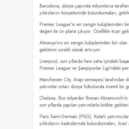
Barcelona, dünya çapında milyonlarca taraftarı
yıldızlarını bünyelerinde bulundurmaları, gelirl
Premier League'in en zengin kulüplerinden bi
değeri ile ön plana çıkıyor. Özellikle ticari geli
Almanya'nın en zengin kulüplerinden biri olan
gelirlerini sürekli olarak artırıyor.
Liverpool, son yıllarda hem saha içindeki başar
Premier League ve Şampiyonlar Ligi'ndeki perfor
Manchester City, Arap sermayesi tarafından de
yatırımlar onları dünya futbolunda önemli bir gü
Chelsea, Rus milyarder Roman Abramovich'in sa
son yıllarda yapılan yatırımlarla birlikte gelirler
Paris Saint-Germain (PSG), Katarlı yatırımcıl
yıldızlarını kadrolarında bulundurmaları, ticar