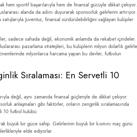
rak hem sportif başarılarıyla hem de finansal gücüyle dikkat çekiyor.
slararası alanda da adını duyurarak sponsorluk gelirlerini artırıyor.
ışlarıyla Juventus, finansal sürdürülebilirliğini sağlayan kulüpler
pler, sadece sahada değil, ekonomik anlamda da rekabet içindeler.
uslararası pazarlama stratejileri, bu kulüplerin milyon dolarlık gelirle
dönemlerinde milyonlarca harcama yapan bu devler, futbolun
inlik Sıralaması: En Servetli 10
yla değil, aynı zamanda finansal güçleriyle de dikkat çekiyor.
nsorluk anlaşmaları gibi faktörler, onların zenginlik sıralamasında
li 10 futbol kulübü:
k büyük bir güce sahip. Gelirlerinin büyük bir kısmını maç günü
rlikleriyle elde ediyorlar.