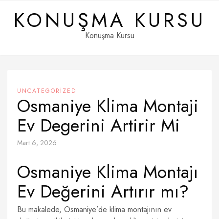
Skip
KONUŞMA KURSU
to
content
Konuşma Kursu
UNCATEGORIZED
Osmaniye Klima Montaji
Ev Degerini Artirir Mi
Mart 6, 2026
Osmaniye Klima Montajı
Ev Değerini Artırır mı?
Bu makalede, Osmaniye’de klima montajının ev