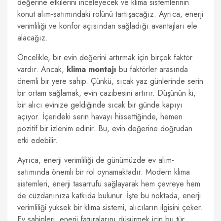
değerine etkilerini inceleyecek ve klima sistemlerinin
konut alım-satımındaki rolünü tartışacağız. Ayrıca, enerji
verimliliği ve konfor açısından sağladığı avantajları ele
alacağız.
Öncelikle, bir evin değerini artırmak için birçok faktör
vardır. Ancak,
klima montajı
bu faktörler arasında
önemli bir yere sahip. Çünkü, sıcak yaz günlerinde serin
bir ortam sağlamak, evin cazibesini artırır. Düşünün ki,
bir alıcı evinize geldiğinde sıcak bir günde kapıyı
açıyor. İçerideki serin havayı hissettiğinde, hemen
pozitif bir izlenim edinir. Bu, evin değerine doğrudan
etki edebilir.
Ayrıca, enerji verimliliği de günümüzde ev alım-
satımında önemli bir rol oynamaktadır. Modern klima
sistemleri, enerji tasarrufu sağlayarak hem çevreye hem
de cüzdanınıza katkıda bulunur. İşte bu noktada, enerji
verimliliği yüksek bir klima sistemi, alıcıların ilgisini çeker.
Ev sahipleri, enerji faturalarını düşürmek için bu tür