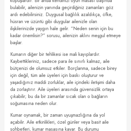
kopuşlardır. Bir anda kendinizi oyun masası başında
bulabilir, ailenizin yanında geçirdiğiniz zamanları göz
ardı edebilirsiniz. Duygusal bağlılık azaldıkça, öfke,
hüsran ve üzüntü gibi duygular ailenizle olan
ilişkilerinizde yaygın hale gelir. “Neden senin için bu
kadar önemlisin?” sorusu, ailenizin aklını meşgul etmeye
başlar.
Kumarın diğer bir tehlikesi ise mali kayıplardır.
Kaybettikleriniz, sadece para ile sınırlı kalmaz, aile
bütçenizi de olumsuz etkiler. Borçlanma, sadece birey
için değil, tüm aile üyeleri için baskı oluşturur ve
yaşadığınız maddi zorluklar, aile içindeki iletişimi daha
da zorlaştırır. Aile üyeleri arasında güvensizlik ortaya
çıkabilir; bu da bir zamanlar sıcak olan o bağların
soğumasına neden olur.
Kumar oynamak, bir zaman uyuşmazlığına da yol
açabilir. Aile etkinlikleri, özel günler veya basit aile
sohbetleri, kumar masasına kayar. Bu durumu