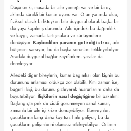
Düşünün ki, masada bir aile yemeği var ve bir birey,
aklında sürekli bir kumar oyunu var. O an yanında olup,
fiziksel olarak birlikteyken bile duygusal olarak başka bir
dünyaya kapılmış durumda. Aile içindeki bu dağınıklık
ve kaygı, zamanla tartışmalara ve sürtüşmelere
dönüşüyor.
Kaybedilen paranın getirdiği stres
, aile
bütçesini sarsıyor; bu da başka sorunları tetikleyebiliyor.
Aradaki duygusal bağlar zayıflarken, yaralar da
derinleşiyor.
Ailedeki diğer bireylerin, kumar bağımlısı olan kişinin bu
durumunu anlaması oldukça zor olabilir. Kimi zaman ise,
bağımlı kişi, bu durumu gizleyerek hüsranlarını daha da
büyütebiliyor.
İlişkilerin nasıl değiştiğine
bir bakalım:
Başlangıçta pek de ciddi görünmeyen sanal kumar,
zamanla bir aile içi krize dönüşebiliyor. Ebeveynler,
çocuklarına karşı daha kayıtsız hale geliyor; bu da
çocukların gelişimlerini olumsuz etkileyebiliyor. Onların