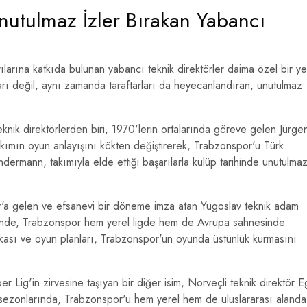
nutulmaz İzler Bırakan Yabancı
larına katkıda bulunan yabancı teknik direktörler daima özel bir ye
arı değil, aynı zamanda taraftarları da heyecanlandıran, unutulmaz
eknik direktörlerden biri, 1970'lerin ortalarında göreve gelen Jürge
takımın oyun anlayışını kökten değiştirerek, Trabzonspor'u Türk
undermann, takımıyla elde ettiği başarılarla kulüp tarihinde unutulma
'a gelen ve efsanevi bir döneme imza atan Yugoslav teknik adam
liğinde, Trabzonspor hem yerel ligde hem de Avrupa sahnesinde
zekası ve oyun planları, Trabzonspor'un oyunda üstünlük kurmasını
 Lig'in zirvesine taşıyan bir diğer isim, Norveçli teknik direktör Eg
ı sezonlarında, Trabzonspor'u hem yerel hem de uluslararası alanda