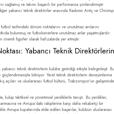
 sağlamış ve takımı başarılı bir performansa yönlendirmiştir.
diğer yabancı teknik direktörler arasında Radomir Antiç ve Christo
futbol tarihindeki dönüm noktalarını ve unutulmaz anılarını
 katkıda bulunmuş ve futbolseverlere unutulmaz anlar yaşatmışlardır.
n önemli figürler olarak hafızalarda yer etmiştir.
tası: Yabancı Teknik Direktörleri
 yabancı teknik direktörlerin kulübe getirdiği etkiyle belirginleşti. B
 güçlendirmesiyle biliniyor. Yerel teknik direktörlerin deneyimlerine
kış açıları ve uluslararası futbol kültürü, Trabzonspor'un gelişimind
te, kulüp taktiksel ve yönetimsel yeniliklerle tanıştı. Bu yenilikler,
anmasına ve Avrupa'daki rakiplerine karşı daha rekabetçi bir
kle Avrupa kupalarında elde edilen başarılar, kulübün uluslararası