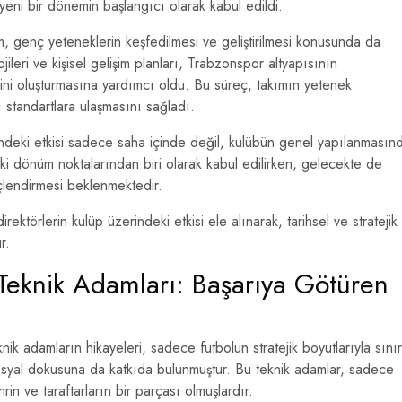
yeni bir dönemin başlangıcı olarak kabul edildi.
im, genç yeteneklerin keşfedilmesi ve geliştirilmesi konusunda da
ileri ve kişisel gelişim planları, Trabzonspor altyapısının
ini oluşturmasına yardımcı oldu. Bu süreç, takımın yetenek
ı standartlara ulaşmasını sağladı.
indeki etkisi sadece saha içinde değil, kulübün genel yapılanmasın
eki dönüm noktalarından biri olarak kabul edilirken, gelecekte de
çlendirmesi beklenmektedir.
ktörlerin kulüp üzerindeki etkisi ele alınarak, tarihsel ve stratejik
r.
Teknik Adamları: Başarıya Götüren
ik adamların hikayeleri, sadece futbolun stratejik boyutlarıyla sınır
osyal dokusuna da katkıda bulunmuştur. Bu teknik adamlar, sadece
rin ve taraftarların bir parçası olmuşlardır.