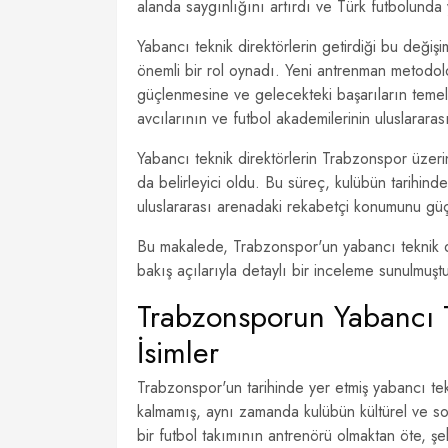
alanda saygınlığını artırdı ve Türk futbolunda 
Yabancı teknik direktörlerin getirdiği bu değiş
önemli bir rol oynadı. Yeni antrenman metodoloj
güçlenmesine ve gelecekteki başarıların temel
avcılarının ve futbol akademilerinin uluslararas
Yabancı teknik direktörlerin Trabzonspor üzer
da belirleyici oldu. Bu süreç, kulübün tarihind
uluslararası arenadaki rekabetçi konumunu gü
Bu makalede, Trabzonspor'un yabancı teknik dire
bakış açılarıyla detaylı bir inceleme sunulmuştu
Trabzonsporun Yabancı 
İsimler
Trabzonspor'un tarihinde yer etmiş yabancı tekn
kalmamış, aynı zamanda kulübün kültürel ve s
bir futbol takımının antrenörü olmaktan öte, şeh