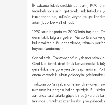
İlk yabancı teknik direktör deneyimi, 1970'le
tecrübeli hocalarını getirerek Türk futboluna 
isimlerinden biri, kulübün vizyonunu şekillendi
adam Jupp Derwall olmuştur.
1990'ların başında ve 2000'lerin başında, Tra
derin taktik bilgisini getiren Marco Branca ve 
bulunmaktadır. Bu dönemlerde, takımın perform
heyecanlandırmıştır.
Son yıllarda, Trabzonspor'un yabancı teknik di
Özellikle, teknik direktörlük kariyerindeki ilk
gerekliliklerine göre yeniden yapılandıran Port
önem vererek kulübün geleceğini şekillendirmişt
Trabzonspor'un yabancı teknik direktörleri, s
mirasının bir parçası haline gelmiştir. Bu isiml
zamanda taraftarlarla güçlü bir bağ kurarak ku
tarihinde unutulmaz izler bırakmış ve gelecek n