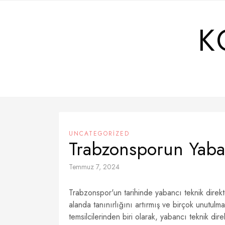
Skip
to
K
content
UNCATEGORIZED
Trabzonsporun Yaban
Temmuz 7, 2024
Trabzonspor'un tarihinde yabancı teknik direktör
alanda tanınırlığını artırmış ve birçok unutul
temsilcilerinden biri olarak, yabancı teknik dire