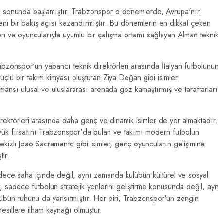
rin sonunda başlamıştır. Trabzonspor o dönemlerde, Avrupa'nın
yeni bir bakış açısı kazandırmıştır. Bu dönemlerin en dikkat çeken
ren ve oyuncularıyla uyumlu bir çalışma ortamı sağlayan Alman tekni
bzonspor'un yabancı teknik direktörleri arasında İtalyan futbolunu
güçlü bir takım kimyası oluşturan Ziya Doğan gibi isimler
ansı ulusal ve uluslararası arenada göz kamaştırmış ve taraftarları
rektörleri arasında daha genç ve dinamik isimler de yer almaktadır.
 büyük fırsatını Trabzonspor'da bulan ve takımı modern futbolun
ekizli Joao Sacramento gibi isimler, genç oyuncuların gelişimine
ir.
adece saha içinde değil, aynı zamanda kulübün kültürel ve sosyal
er, sadece futbolun stratejik yönlerini geliştirme konusunda değil, ayn
lübün ruhunu da yansıtmıştır. Her biri, Trabzonspor'un zengin
esillere ilham kaynağı olmuştur.