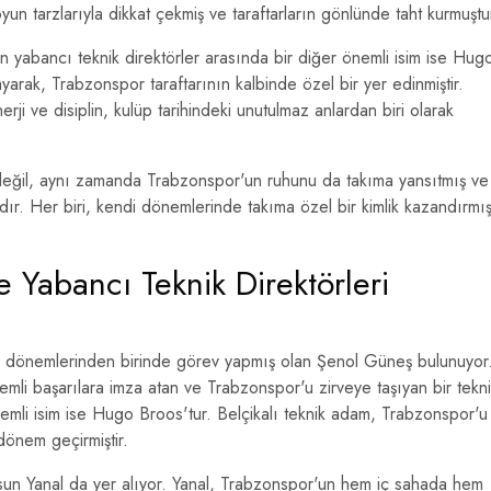
 oyun tarzlarıyla dikkat çekmiş ve taraftarların gönlünde taht kurmuştu
n yabancı teknik direktörler arasında bir diğer önemli isim ise Hug
yarak, Trabzonspor taraftarının kalbinde özel bir yer edinmiştir.
erji ve disiplin, kulüp tarihindeki unutulmaz anlardan biri olarak
ni değil, aynı zamanda Trabzonspor'un ruhunu da takıma yansıtmış ve
dır. Her biri, kendi dönemlerinde takıma özel bir kimlik kazandırmı
 Yabancı Teknik Direktörleri
tın dönemlerinden birinde görev yapmış olan Şenol Güneş bulunuyor
i başarılara imza atan ve Trabzonspor'u zirveye taşıyan bir tekn
emli isim ise Hugo Broos'tur. Belçikalı teknik adam, Trabzonspor'u
dönem geçirmiştir.
rsun Yanal da yer alıyor. Yanal, Trabzonspor'un hem iç sahada hem