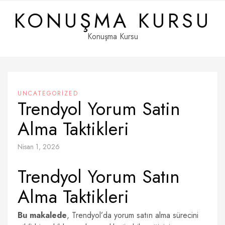
Skip
KONUŞMA KURSU
to
content
Konuşma Kursu
UNCATEGORIZED
Trendyol Yorum Satin
Alma Taktikleri
Nisan 1, 2026
Trendyol Yorum Satın
Alma Taktikleri
Bu makalede
, Trendyol’da yorum satın alma sürecini