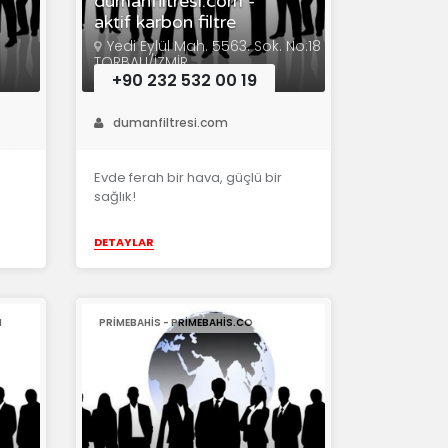
dumanfiltresi.com -
aktif karbon filtre
Yedi Eylül Mah. 5563. Sok. No:18
TORBALI/İZMİR
+90 232 532 00 19
dumanfiltresi.com
Evde ferah bir hava, güçlü bir
sağlık!
DETAYLAR
M
PRIMEBAHIS - PRIMEBAHIS.CO