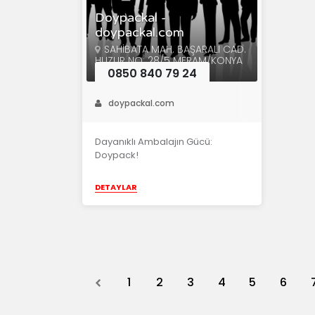
Doypackal -
doypackal.com
SAHİBATA MAH. BAŞARALI CAD.
HUZUR NO: 28/5 MERAM/KONYA
0850 840 79 24
doypackal.com
Dayanıklı Ambalajın Gücü:
Doypack!
DETAYLAR
Previous
1
2
3
4
5
6