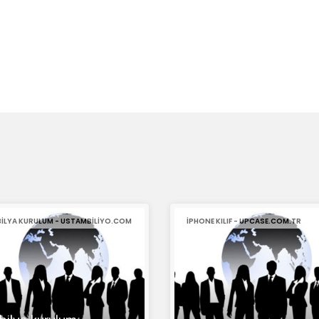
ILYA KURULUM - USTAMBILIYO.COM
IPHONE KILIF - UPCASE.COM.TR