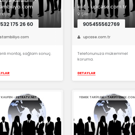
ilya kurulum -
ambiliyo.com
kılıf - upcase.com.tr
rkiye
Şile
532 175 26 60
905455562769
stambiliyo.com
upcase.com.tr
nli montaj, sağlam sonuç.
Telefonunuza mükemmel
koruma.
AYLAR
DETAYLAR
V KAUFEN - PETRATV.NET
YEMEK TARIFLERI - TARIFIYEMEK.CO