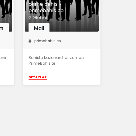
prime bahis -
primebahis.co
Global
om
Mail
primebahis.co
enin.
Bahiste kazanan her zaman
PrimeBahis’te.
DETAYLAR