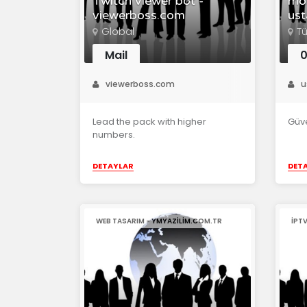
Twitch viewer bot -
mob
viewerboss.com
ust
Global
Tü
Mail
0
viewerboss.com
u
Lead the pack with higher
Güve
numbers.
DETAYLAR
DET
WEB TASARIM - YMYAZILIM.COM.TR
IPT