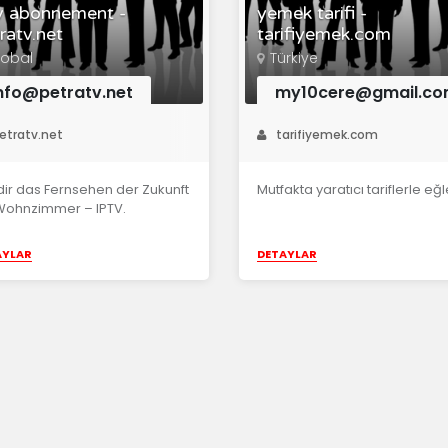
v abonnement -
yemek tarifi -
ratv.net
tarifiyemek.com
lobal
Türkiye
nfo@petratv.net
my10cere@gmail.c
etratv.net
tarifiyemek.com
dir das Fernsehen der Zukunft
Mutfakta yaratıcı tariflerle eğl
Wohnzimmer – IPTV.
AYLAR
DETAYLAR