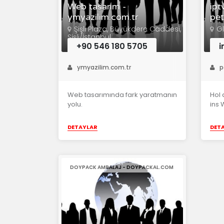
Web tasarım -
ipt
ymyazilim.com.tr
pet
Şişli Plaza, Büyükdere Caddesi,
G
Şişli/İstanbul
+90 546 180 5705
i
ymyazilim.com.tr
p
Web tasarımında fark yaratmanın
Hol 
yolu.
ins 
DETAYLAR
DET
DOYPACK AMBALAJ - DOYPACKAL.COM