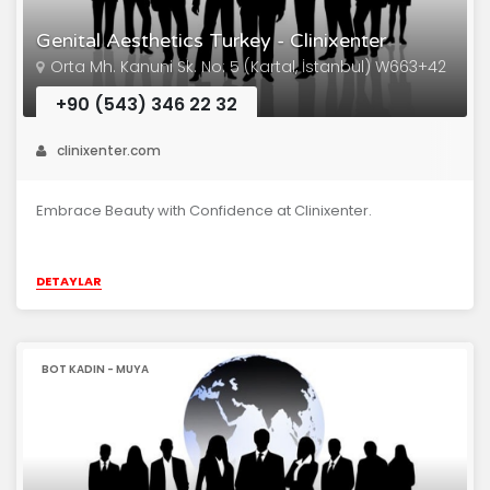
Genital Aesthetics Turkey - Clinixenter
Orta Mh. Kanuni Sk. No: 5 (Kartal, İstanbul) W663+42
+90 (543) 346 22 32
clinixenter.com
Embrace Beauty with Confidence at Clinixenter.
DETAYLAR
BOT KADIN - MUYA