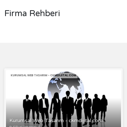
Firma Rehberi
KURUMSAL WEB TASARIM - CKMDIJITAL.COM
Kurumsal Web Tasarım - ckmdijital.com