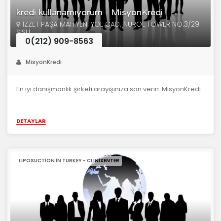
kredi kullanamıyorum - MisyonKredi
İZZET PAŞA MAH.YENİ YOL CAD. NUROL TOWER NO:3/29
ŞİŞLİ
0(212) 909-8563
MisyonKredi
En iyi danışmanlık şirketi arayışınıza son verin: MisyonKredi
DETAYLAR
LIPOSUCTION IN TURKEY - CLINIXENTER