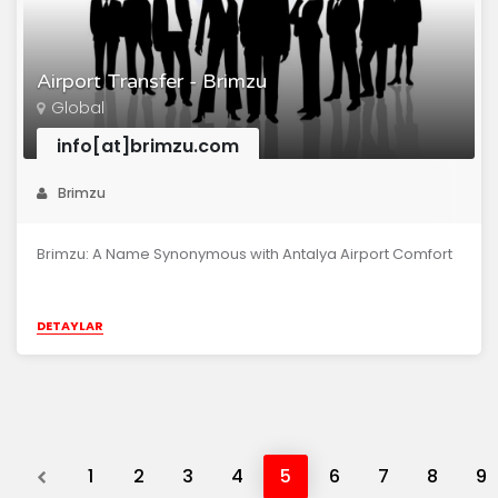
Airport Transfer - Brimzu
Global
info[at]brimzu.com
Brimzu
Brimzu: A Name Synonymous with Antalya Airport Comfort
DETAYLAR
Previous
1
2
3
4
5
6
7
8
9